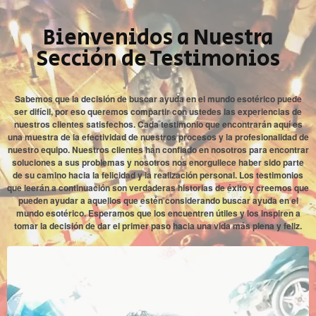
Bienvenidos a Nuestra
Sección de Testimonios
Sabemos que la decisión de buscar ayuda en el mundo esotérico puede
ser difícil, por eso queremos compartir con ustedes las experiencias de
nuestros clientes satisfechos. Cada testimonio que encontrarán aquí es
una muestra de la efectividad de nuestros procesos y la profesionalidad de
nuestro equipo. Nuestros clientes han confiado en nosotros para encontrar
soluciones a sus problemas y nosotros nos enorgullece haber sido parte
de su camino hacia la felicidad y la realización personal. Los testimonios
que leerán a continuación son verdaderas historias de éxito y creemos que
pueden ayudar a aquellos que estén considerando buscar ayuda en el
mundo esotérico. Esperamos que los encuentren útiles y los inspiren a
tomar la decisión de dar el primer paso hacia una vida más plena y feliz.