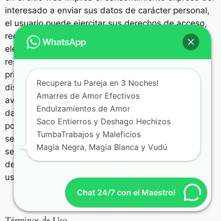
interesado a enviar sus datos de carácter personal,
el usuario puede ejercitar sus derechos de acceso,
rectificación, cancelación u oposición por correo
electrónico al administrador de esta sitio. El sitio se
reserva el derecho de modificar su política de
privacidad y protección de datos de forma
Recupera tu Pareja en 3 Noches!
discrecional, en cualquier momento y sin previo
Amarres de Amor Efectivos
aviso. Los cambios que afecten al tratamiento de
Endulzamientos de Amor
datos personales se comunicarán a los interesados
Saco Entierros y Deshago Hechizos
por correo electrónico. El uso de cualquiera de los
TumbaTrabajos y Maleficios
servicios de WWW.AMARRESYHECHIZOSYA.COM
Magia Negra, Magia Blanca y Vudú
será considerado como aceptación de los términos
de estas Políticas de Privacidad por parte del
usuario.
Chat 24/7 con el Maestro!
Términos de Uso