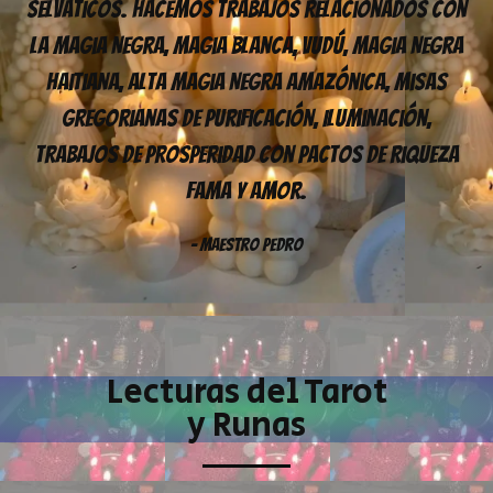
Selváticos. Hacemos Trabajos Relacionados Con
La Magia Negra, Magia Blanca, Vudú, Magia Negra
Haitiana, Alta Magia Negra Amazónica, Misas
Gregorianas De Purificación, Iluminación,
Trabajos De Prosperidad Con Pactos De Riqueza
Fama Y Amor.
- Maestro Pedro
Lecturas del Tarot
y Runas