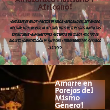
Africano!​
•Amarres De Amor •Pactos De Amor •Retorno Del Ser Amado
•Alejamientos De Pareja •Alejamientos De Terceros •Limpiezas
Espirituales •Iluminaciones •Lecturas Del Tarot •Pactos De
Riqueza •Canalización De Energías •TumbaTrabajos •Deshago
Hechizos
Amarre en
Parejas del
Mismo
Género!