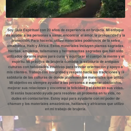
Soy Guía Espiritual con 20 años de experiencia en brujería. Mi enfoque
es ayudar a las personas a sanar, encontrar el amor, la prosperidad y la
protección. Para hacerlo, utilizo materiales poderosos de la selva
amazónica, Haití y África. Estos materiales incluyen plantas sagradas,
hierbas, amuletos, talismanes y herramientas sagradas que han sido
utilizados durante siglos para curar y equilibrar el cuerpo, la mente y el
espíritu. Mi práctica de brujería combina la sabiduría de antiguas
culturas con habilidades intuitivas para brindar orientación y apoyo a
mis clientes. Trabajo con integridad y respeto hacia las tradiciones y la
sabiduría de las culturas de donde provienen los materiales que utilizo.
Mi objetivo es siempre ayudar a las personas a superar obstáculos,
mejorar sus relaciones y encontrar la felicidad y el éxito en sus vidas.
Si estás buscando ayuda para resolver un problema en tu vida, no
dudes en contactarme. Estoy aquí para ayudarte con mi poder de
chaman y los materiales amazónicos, haitianos y africanos que utilizo
en mi trabajo de brujería.