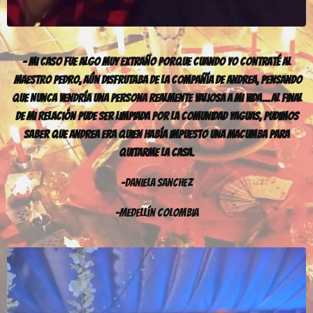
– Mi Caso Fue Algo Muy Extraño Porque Cuando Yo Contraté Al
Maestro Pedro, Aún Disfrutaba De La Compañía De Andrea, Pensando
Que Nunca Vendría Una Persona Realmente Valiosa A Mi Vida…Al Final
De Mi Relación Pude Ser Limpiada Por La Comunidad Yaguas, Pudimos
Saber Que Andrea Era Quien Había Impuesto Una Macumba Para
Quitarme La Casa.
–Daniela Sanchez
-Medellín Colombia