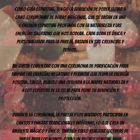
Como Guía Espiritual, tengo la bendición de poder llevar a
cabo ceremonias de bodas indígenas, que se basan en una
conexión espiritual profunda con la naturaleza y las
energías sagradas que nos rodean. Cada boda es única y
personalizada para la pareja, basada en sus creencias y
deseos.
Me gusta comenzar con una ceremonia de purificación para
limpiar las energías negativas y permitir que fluya la energía
positiva. Luego, realizo una ofrenda a la Madre Naturaleza y
a los espíritus de la selva para pedir su bendición y
protección.
Durante la ceremonia, la pareja y los invitados participan en
cantos y danzas tradicionales indígenas, lo que crea un
ambiente mágico y único. También suelo realizar lecturas de
tarot para los novios, como un regalo especial para