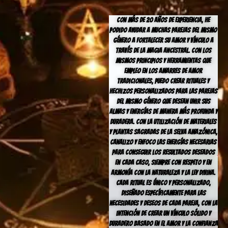
Con más de 20 años de experiencia, he
podido ayudar a muchas parejas del mismo
género a fortalecer su amor y vínculo a
través de la magia ancestral. Con los
mismos principios y herramientas que
empleo en los amarres de amor
tradicionales, puedo crear rituales y
hechizos personalizados para las parejas
del mismo género que desean unir sus
almas y energías de manera más profunda y
duradera. Con la utilización de materiales
y plantas sagradas de la selva amazónica,
canalizo y enfoco las energías necesarias
para conseguir los resultados deseados
en cada caso, siempre con respeto y en
armonía con la naturaleza y la ley divina.
Cada ritual es único y personalizado,
diseñado específicamente para las
necesidades y deseos de cada pareja, con la
intención de crear un vínculo sólido y
duradero basado en el amor y la confianza