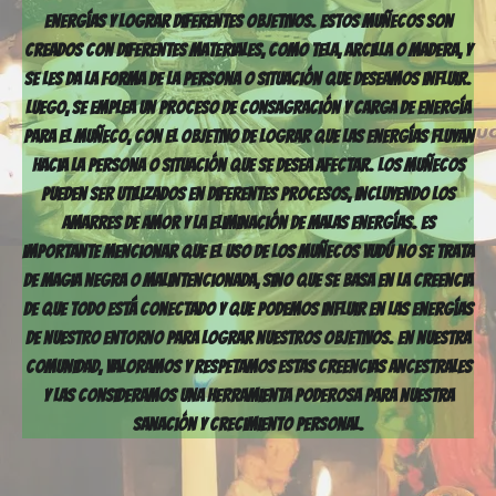
energías y lograr diferentes objetivos. Estos muñecos son
creados con diferentes materiales, como tela, arcilla o madera, y
se les da la forma de la persona o situación que deseamos influir.
Luego, se emplea un proceso de consagración y carga de energía
para el muñeco, con el objetivo de lograr que las energías fluyan
hacia la persona o situación que se desea afectar. Los muñecos
pueden ser utilizados en diferentes procesos, incluyendo los
amarres de amor y la eliminación de malas energías. Es
importante mencionar que el uso de los muñecos vudú no se trata
de magia negra o malintencionada, sino que se basa en la creencia
de que todo está conectado y que podemos influir en las energías
de nuestro entorno para lograr nuestros objetivos. En nuestra
comunidad, valoramos y respetamos estas creencias ancestrales
y las consideramos una herramienta poderosa para nuestra
sanación y crecimiento personal.